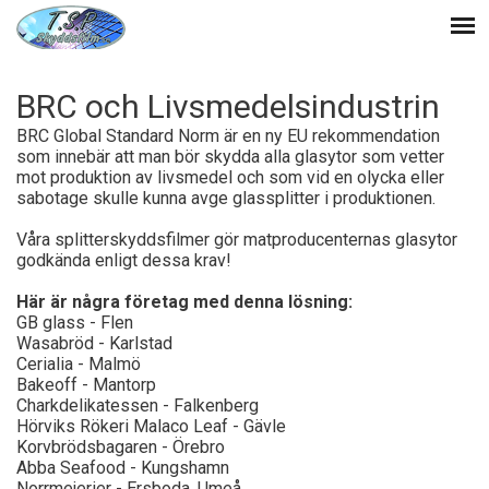
BRC och Livsmedelsindustrin
BRC Global Standard Norm är en ny EU rekommendation
som innebär att man bör skydda alla glasytor som vetter
mot produktion av livsmedel och som vid en olycka eller
sabotage skulle kunna avge glassplitter i produktionen.
Våra splitterskyddsfilmer gör matproducenternas glasytor
godkända enligt dessa krav!
Här är några företag med denna lösning:
GB glass - Flen
Wasabröd - Karlstad
Cerialia - Malmö
Bakeoff - Mantorp
Charkdelikatessen - Falkenberg
Hörviks Rökeri Malaco Leaf - Gävle
Korvbrödsbagaren - Örebro
Abba Seafood - Kungshamn
Norrmejerier - Ersboda, Umeå